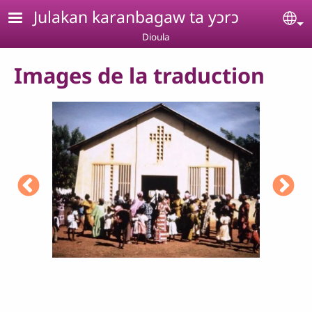
Aller au contenu principal
Julakan karanbagaw ta yɔrɔ
Se
Dioula
Images de la traduction