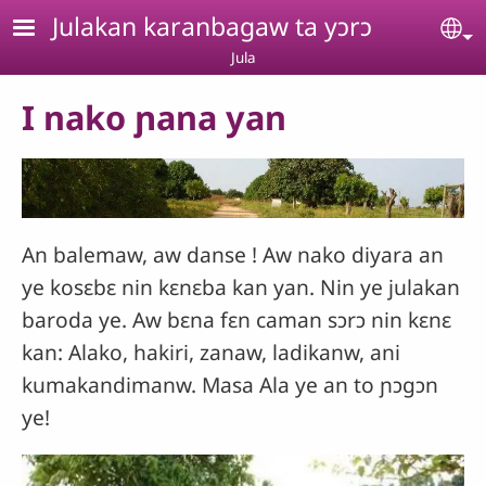
Aller au contenu principal
Julakan karanbagaw ta yɔrɔ
Se
Jula
I nako ɲana yan
An balemaw, aw danse ! Aw nako diyara an
ye kosɛbɛ nin kɛnɛba kan yan. Nin ye julakan
baroda ye. Aw bɛna fɛn caman sɔrɔ nin kɛnɛ
kan: Alako, hakiri, zanaw, ladikanw, ani
kumakandimanw. Masa Ala ye an to ɲɔgɔn
ye!