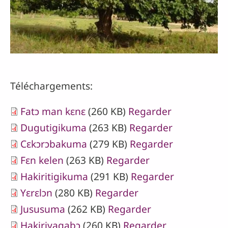
Téléchargements:
Fatɔ man kɛnɛ
(260 KB)
Regarder
Dugutigikuma
(263 KB)
Regarder
Cɛkɔrɔbakuma
(279 KB)
Regarder
Fɛn kelen
(263 KB)
Regarder
Hakiritigikuma
(291 KB)
Regarder
Yɛrɛlɔn
(280 KB)
Regarder
Jususuma
(262 KB)
Regarder
Hakiriyagabɔ
(260 KB)
Regarder