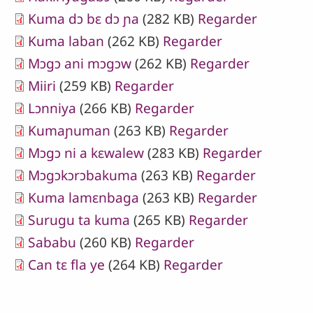
Kuma dɔ bɛ dɔ ɲa
(282 KB)
Regarder
Kuma laban
(262 KB)
Regarder
Mɔgɔ ani mɔgɔw
(262 KB)
Regarder
Miiri
(259 KB)
Regarder
Lɔnniya
(266 KB)
Regarder
Kumaɲuman
(263 KB)
Regarder
Mɔgɔ ni a kɛwalew
(283 KB)
Regarder
Mɔgɔkɔrɔbakuma
(263 KB)
Regarder
Kuma lamɛnbaga
(263 KB)
Regarder
Surugu ta kuma
(265 KB)
Regarder
Sababu
(260 KB)
Regarder
Can tɛ fla ye
(264 KB)
Regarder