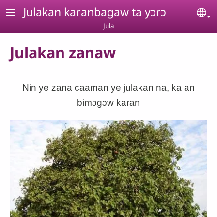
Aller au contenu principal
Julakan karanbagaw ta yɔrɔ
Se
Jula
Julakan zanaw
Nin ye zana caaman ye julakan na, ka an
bimɔgɔw karan